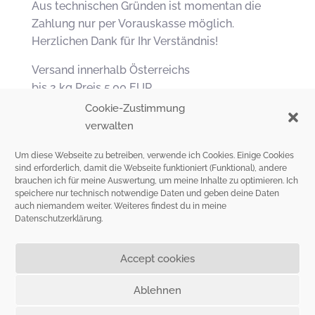
Aus technischen Gründen ist momentan die
Zahlung nur per Vorauskasse möglich.
Herzlichen Dank für Ihr Verständnis!
Versand innerhalb Österreichs
bis 2 kg Preis 5,00 EUR
Cookie-Zustimmung
Versand in andere EU Länder
verwalten
bis 1 kg Preis: 9,00 EUR.
Um diese Webseite zu betreiben, verwende ich Cookies. Einige Cookies
sind erforderlich, damit die Webseite funktioniert (Funktional), andere
brauchen ich für meine Auswertung, um meine Inhalte zu optimieren. Ich
Copyright © 2026 PAGABEI E.U. ORGANIC COTTON FOR KIDS
speichere nur technisch notwendige Daten und geben deine Daten
auch niemandem weiter. Weiteres findest du in meine
Datenschutzerklärung
.
Accept cookies
Ablehnen