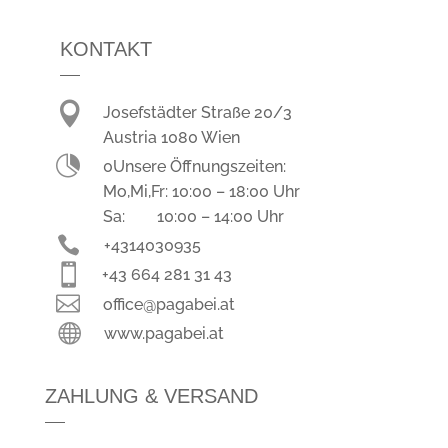
KONTAKT

Josefstädter Straße 20/3
Austria 1080 Wien

0Unsere Öffnungszeiten:
Mo,Mi,Fr: 10:00 – 18:00 Uhr
Sa: 10:00 – 14:00 Uhr

+4314030935

+43 664 281 31 43

office@pagabei.at

www.pagabei.at
ZAHLUNG & VERSAND