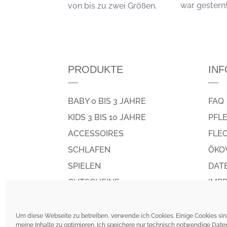
war gestern
von bis zu zwei Größen.
PRODUKTE
INF
BABY 0 BIS 3 JAHRE
FAQ
KIDS 3 BIS 10 JAHRE
PFL
ACCESSOIRES
FLE
SCHLAFEN
ÖKO
SPIELEN
DAT
GUTSCHEINE
IMP
MASSTABELLE
AGB
Um diese Webseite zu betreiben, verwende ich Cookies. Einige Cookies sind
meine Inhalte zu optimieren. Ich speichere nur technisch notwendige Dat