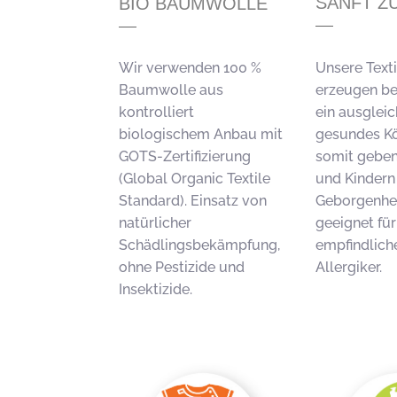
SANFT Z
BIO BAUMWOLLE
Unsere Texti
Wir verwenden 100 %
erzeugen b
Baumwolle aus
ein ausglei
kontrolliert
gesundes Kö
biologischem Anbau mit
somit geben
GOTS-Zertifizierung
und Kindern 
(Global Organic Textile
Geborgenhei
Standard). Einsatz von
geeignet für
natürlicher
empfindlich
Schädlingsbekämpfung,
Allergiker.
ohne Pestizide und
Insektizide.