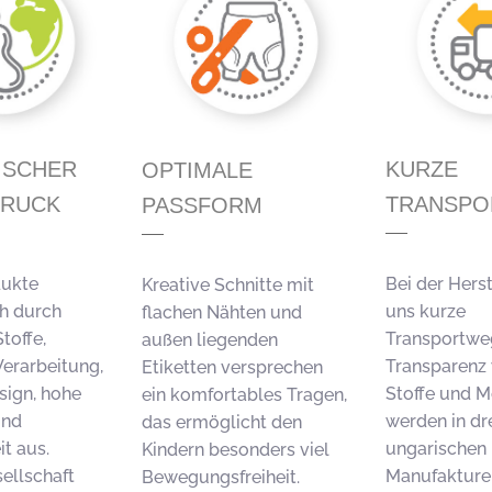
ISCHER
KURZE
OPTIMALE
DRUCK
TRANSP
PASSFORM
dukte
Bei der Hers
Kreative Schnitte mit
ch durch
uns kurze
flachen Nähten und
toffe,
Transportwe
außen liegenden
Verarbeitung,
Transparenz 
Etiketten versprechen
sign, hohe
Stoffe und M
ein komfortables Tragen,
und
werden in dr
das ermöglicht den
t aus.
ungarischen
Kindern besonders viel
ellschaft
Manufakturen
Bewegungsfreiheit.