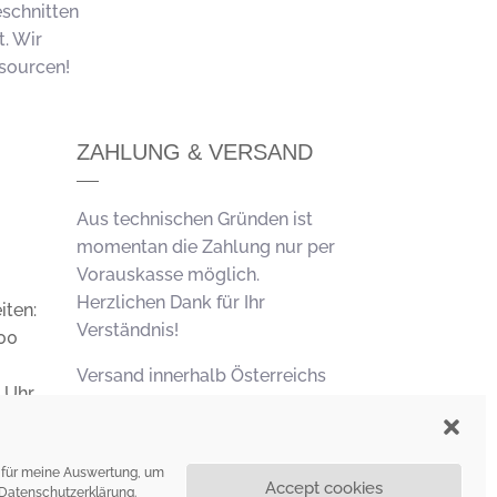
eschnitten
. Wir
sourcen!
ZAHLUNG & VERSAND
Aus technischen Gründen ist
momentan die Zahlung nur per
Vorauskasse möglich.
Herzlichen Dank für Ihr
iten:
Verständnis!
:00
Versand innerhalb Österreichs
 Uhr
bis 2 kg Preis 5,00 EUR
Versand in andere EU Länder
ch für meine Auswertung, um
bis 1 kg Preis: 9,00 EUR.
Accept cookies
Datenschutzerklärung
.