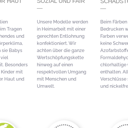
UR HAUT
SOZIAL UND FAIR
SCHADST
lien
Unsere Modelle werden
Beim Färben
eim Tragen
in Heimarbeit mit einer
Bedrucken w
chendes und
gerechten Entlohnung
Farben verwe
rperklima,
konfektioniert. Wir
keine Schwer
 sie Babys
achten über die ganze
Azofarbstoffe
viel
Wertschöpfungskette
Formaldehyd
t. Besonders
hinweg auf einen
chlorhaltige
 Kinder mit
respektvollen Umgang
enthalten. Al
er Haut und
mit Menschen und
Verschlüsse 
Umwelt.
und nickelfre