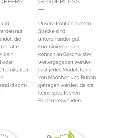
OFFFREI
GENDERLESS
 und
Unsere fröhlich bunten
erden nur
Stücke sind
ndet, die
untereinander gut
metalle,
kombinierbar und
, kein
können an Geschwister
 oder
weitergegeben werden.
 Chemikalien
Fast jedes Modell kann
le
von Mädchen und Buben
sind chrom-
getragen werden, da wir
i.
keine spezifischen
Farben verwenden.