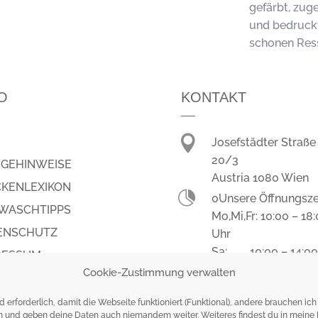
!
gefärbt, zug
und bedruckt
schonen Res
O
KONTAKT

Josefstädter Straße
20/3
EGEHINWEISE
Austria 1080 Wien
CKENLEXIKON

0Unsere Öffnungsze
WASCHTIPPS
Mo,Mi,Fr: 10:00 – 18
ENSCHUTZ
Uhr
Sa: 10:00 – 14:00
RESSUM

+4314030935
Cookie-Zustimmung verwalten

+43 664 281 31 43
 erforderlich, damit die Webseite funktioniert (Funktional), andere brauchen i

office@pagabei.at
en und geben deine Daten auch niemandem weiter. Weiteres findest du in meine