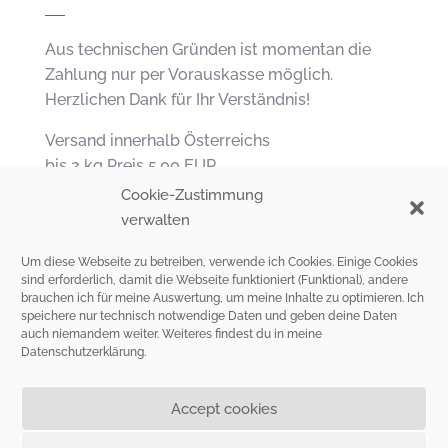
Aus technischen Gründen ist momentan die
Zahlung nur per Vorauskasse möglich.
Herzlichen Dank für Ihr Verständnis!
Versand innerhalb Österreichs
bis 2 kg Preis 5,00 EUR
Cookie-Zustimmung
Versand in andere EU Länder
verwalten
bis 1 kg Preis: 9,00 EUR.
Um diese Webseite zu betreiben, verwende ich Cookies. Einige Cookies
sind erforderlich, damit die Webseite funktioniert (Funktional), andere
brauchen ich für meine Auswertung, um meine Inhalte zu optimieren. Ich
Copyright © 2026 PAGABEI E.U. ORGANIC COTTON FOR KIDS
speichere nur technisch notwendige Daten und geben deine Daten
auch niemandem weiter. Weiteres findest du in meine
Datenschutzerklärung
.
Accept cookies