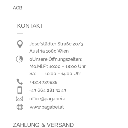
AGB
KONTAKT

Josefstädter Straße 20/3
Austria 1080 Wien

0Unsere Öffnungszeiten:
Mo,Mi,Fr: 10:00 – 18:00 Uhr
Sa: 10:00 – 14:00 Uhr

+4314030935

+43 664 281 31 43

office@pagabei.at

www.pagabei.at
ZAHLUNG & VERSAND